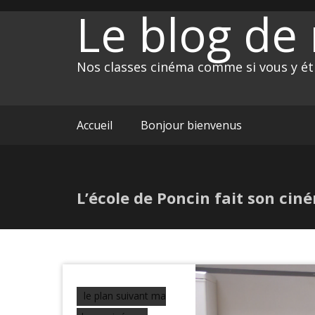
Skip
Le blog de
to
content
Nos classes cinéma comme si vous y éti
Accueil
Bonjour bienvenus
L’école de Poncin fait son cin
le plan suivant ma