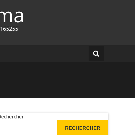
ema
4165255
Rechercher
RECHERCHER