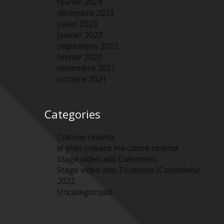
février 2024
décembre 2023
juillet 2023
janvier 2023
septembre 2022
février 2022
novembre 2021
octobre 2021
Categories
Colonie cinéma
le plan suivant ma classe cinéma
Stage video ado Colomiers
Stage video ado Toulouse (Colomiers)
2022
Uncategorized